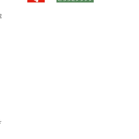
電
。
を