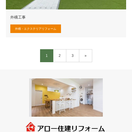
外構工事
外構・エクステリアリフォーム
1
2
3
»